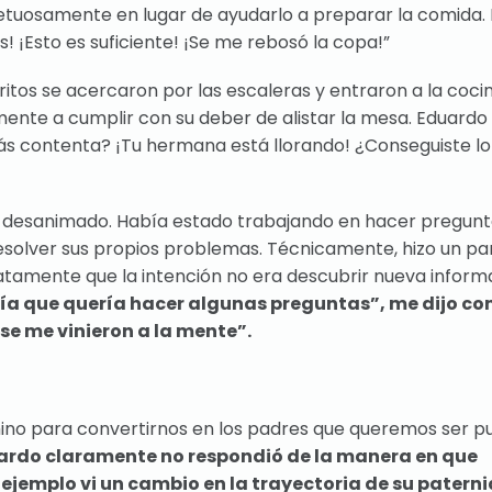
petuosamente en lugar de ayudarlo a preparar la comida.
! ¡Esto es suficiente! ¡Se me rebosó la copa!”
ritos se acercaron por las escaleras y entraron a la cocin
te a cumplir con su deber de alistar la mesa. Eduardo 
estás contenta? ¡Tu hermana está llorando! ¿Conseguiste l
ía desanimado. Había estado trabajando en hacer pregun
esolver sus propios problemas. Técnicamente, hizo un pa
amente que la intención no era descubrir nueva inform
ía que quería hacer algunas preguntas”, me dijo co
 se me vinieron a la mente”.
amino para convertirnos en los padres que queremos ser 
rdo claramente no respondió de la manera en que
 ejemplo vi un cambio en la trayectoria de su patern