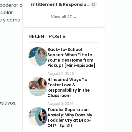
Entitlement & Responsibility
mpoderar a
12
hablar
View all 27 →
do y cómo
RECENT POSTS
Back-to-School
Season: When “I Hate
You” Rides Home from
Pickup | [Mini-Episode]
August 5, 2026
4 Inspired Ways To
Foster Love &
Responsibility in the
Classroom
itivos.
August 3, 2026
Toddler Separation
Anxiety: Why Does My
Toddler Cry at Drop-
Off? | Ep. 311