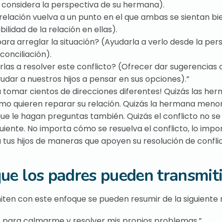
 considera la perspectiva de su hermana).
relación vuelva a un punto en el que ambas se sientan bi
ilidad de la relación en ellas).
ara arreglar la situación? (Ayudarla a verlo desde la per
onciliación).
las a resolver este conflicto? (Ofrecer dar sugerencias 
udar a nuestros hijos a pensar en sus opciones).”
ía tomar cientos de direcciones diferentes! Quizás las he
mo quieren reparar su relación. Quizás la hermana meno
ue le hagan preguntas también. Quizás el conflicto no se
uiente. No importa cómo se resuelva el conflicto, lo impo
tus hijos de maneras que apoyen su resolución de conflic
que los padres pueden transmiti
miten con este enfoque se pueden resumir de la siguiente
o para calmarme y resolver mis propios problemas.”