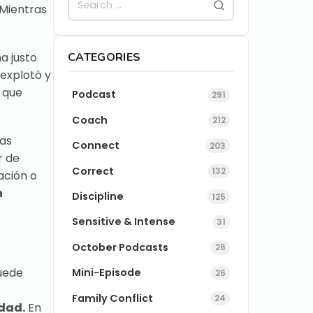
 Mientras
CATEGORIES
a justo
explotó y
o que
Podcast
291
Coach
212
tas
Connect
203
r de
Correct
132
ación o
n
Discipline
125
Sensitive & Intense
31
October Podcasts
26
puede
Mini-Episode
26
Family Conflict
24
idad.
En