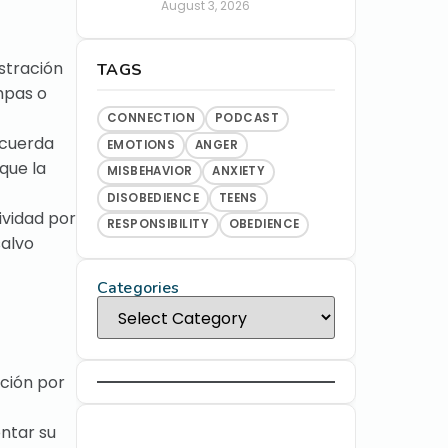
August 3, 2026
ustración
TAGS
mpas o
CONNECTION
PODCAST
ecuerda
EMOTIONS
ANGER
que la
MISBEHAVIOR
ANXIETY
DISOBEDIENCE
TEENS
ividad por
RESPONSIBILITY
OBEDIENCE
salvo
Categories
ación por
ntar su