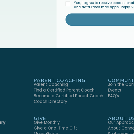
Yes, I agree to receive occassion
and data rates may apply. Reply S
PARENT COACHING
COMMUNI
Parent Coaching
Join the Co
Find a Certified Parent Coach
Events
Become a Certified Parent Coach
FAQ's
s
Coach Directory
GIVE
ABOUT U
ary
Give Monthly
Our Approac
Give a One-Time Gift
About Conne
Major Giving
Statement of