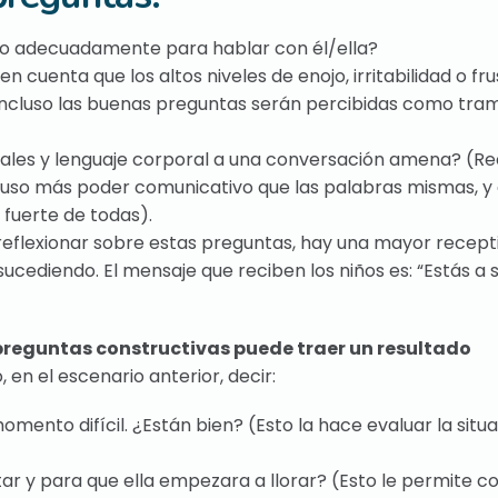
do adecuadamente para hablar con él/ella?
n cuenta que los altos niveles de enojo, irritabilidad o fr
, incluso las buenas preguntas serán percibidas como tra
ciales y lenguaje corporal a una conversación amena? (R
luso más poder comunicativo que las palabras mismas, y 
 fuerte de todas).
eflexionar sobre estas preguntas, hay una mayor recept
sucediendo. El mensaje que reciben los niños es: “Estás a 
 preguntas constructivas puede traer un resultado
 en el escenario anterior, decir:
mento difícil. ¿Están bien? (Esto la hace evaluar la situ
r y para que ella empezara a llorar? (Esto le permite co