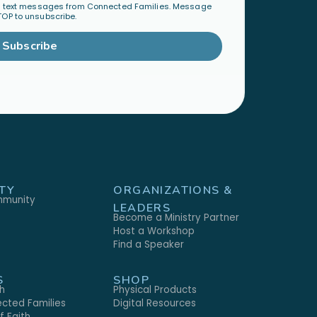
al text messages from Connected Families. Message
TOP to unsubscribe.
Subscribe
TY
ORGANIZATIONS &
mmunity
LEADERS
Become a Ministry Partner
Host a Workshop
Find a Speaker
S
SHOP
h
Physical Products
cted Families
Digital Resources
 Faith