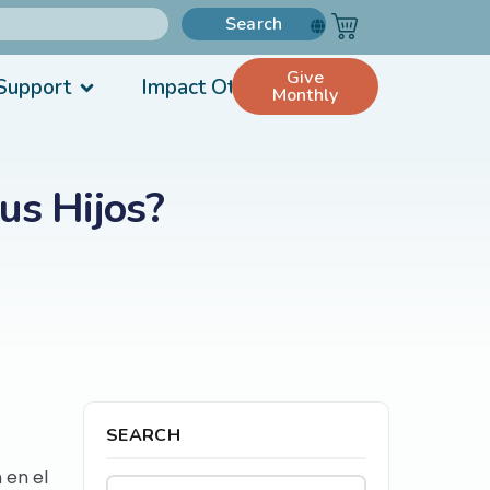
Search
Give
Support
Impact Others
Monthly
us Hijos?
SEARCH
 en el