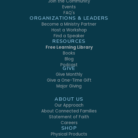
Join the Community
Events
FAQ's
ORGANIZATIONS & LEADERS
Become a Ministry Partner
Host a Workshop
Find a Speaker
RESOURCES
Free Learning Library
Books
Blog
Podcast
GIVE
Give Monthly
Give a One-Time Gift
Major Giving
ABOUT US
Our Approach
About Connected Families
Statement of Faith
Careers
SHOP
Physical Products