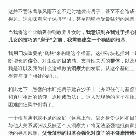
这并不意味着暴风雨不会不定时地袭击房子，甚至不会造成
损坏。这意味着房子保持坚固，甚至能够承受最猛烈的风暴
当我将这个比喻延伸到教养儿女时，
我意识到在我过于担心
儿女的技巧的“房子”之前，我需要建立一个稳固的根基。
我用四块重要的“砖块”来构建这个根基。这些砖块包括对上
断增长的
信心
、对生命的
目的
感、支持性关系的
群体
，以及
我是谁以及我为什么这样做的
洞察力
的发展。从这个基础上
得着与孩子相处的能力。
相比之下，愚蠢的木匠把房子建在沙子上（亦即任何与基督
和真理相反的信仰、原则或做法）。这人发现他的房子在压
困难的狂风中倒塌了。
一个根基薄弱或不足的家庭（远离上帝、缺乏身份认同和目
与他人关系紧张以及缺乏个人洞察力）将无法坚强地抵御家
活的寻常风暴。
父母薄弱的根基会强化对孩子的不健康情绪